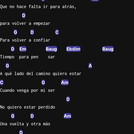
Que no hace falta ir para atrás,
Sweet
D
Home
para volver a empezar
Alaba
Lynyrd
G
D
C
Skynyr
Para volver a confiar
Driver
D
Em
Baug
Ebdim
Baug
Licens
Tiempo  para pen    sar
Olivia
G
A
Rodrigo
A qué lado del camino quiero estar
All Of
C
G
Am
Me
Cuando venga por mi ser
John
D
Legend
No quiero estar perdido
G
D
Am
Una vuelta y otra más
D