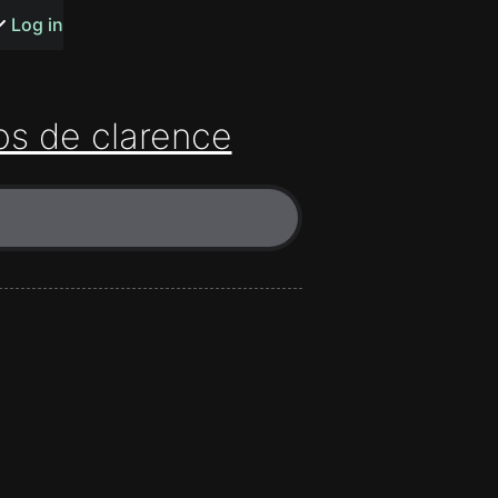
s or songs
Log in
os de clarence
t
n
y
wall