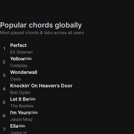
Popular chords globally
Most played chords & tabs across all users
Perfect
1
Ed Sheeran
Yellow
Tabs
2
Coldplay
Wonderwall
3
Oasis
Knockin' On Heaven's Door
4
Bob Dylan
Let It Be
Tabs
5
The Beatles
I'm Yours
Tabs
6
Jason Mraz
Ella
Tabs
7
Junior H