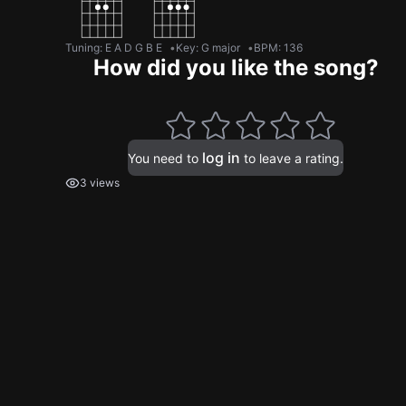
Tuning
:
E A D G B E
Key
:
G major
BPM
:
136
How did you like the song?
log in
You need to
to leave a rating.
3 views