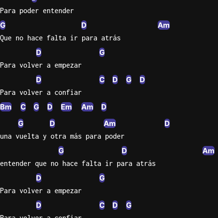
Para poder entender
G
D
Am
Que no hace falta ir para atrás
D
G
Para volver a empezar
D
C
D
G
D
Para volver a confiar
Bm
C
G
D
Em
Am
D
G
D
Am
D
una vuelta y otra más para poder
G
D
Am
entender que no hace falta ir para atrás
D
G
Para volver a empezar
D
C
D
G
Para volver a confiar