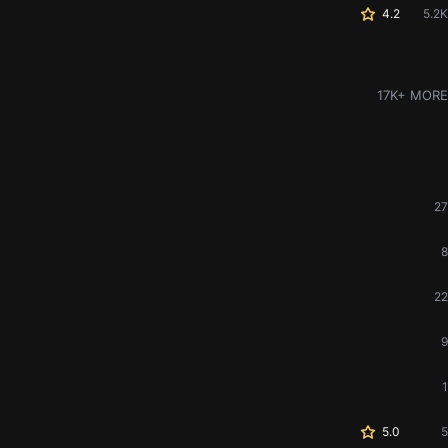
4.2
5.2K
17K+ MORE
27
8
22
9
1
5.0
5