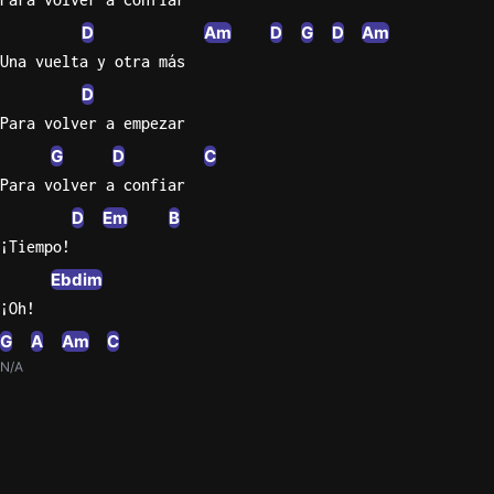
D
Am
D
G
D
Am
Una vuelta y otra más
D
Para volver a empezar
G
D
C
Para volver a confiar
D
Em
B
¡Tiempo!
Ebdim
¡Oh!
G
A
Am
C
N/A