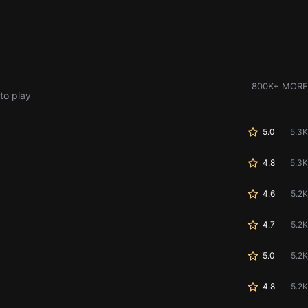
800K+ MORE
to play
5.0
5.3K
4.8
5.3K
4.6
5.2K
4.7
5.2K
5.0
5.2K
4.8
5.2K