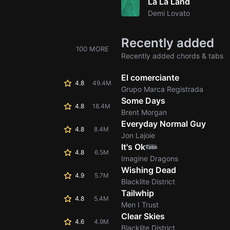
La La Land
Demi Lovato
Recently added
100 MORE
Recently added chords & tabs
El comerciante
4.8
49.4M
Grupo Marca Registrada
Some Days
4.8
18.4M
Brent Morgan
Everyday Normal Guy
4.8
8.4M
Jon Lajoie
It's Ok
Tabs
4.8
6.5M
Imagine Dragons
Wishing Dead
4.9
5.7M
Blacklite District
Tailwhip
4.8
5.4M
Men I Trust
Clear Skies
4.6
4.9M
Blacklite District