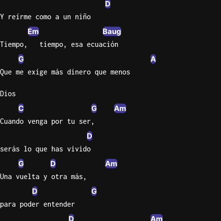
D
Y reírme como a un niño
Knocki
Em
Baug
On
Heaven
Tiempo,   tiempo, esa ecuación
Door
G
A
Bob Dyl
Que me exige más dinero que menos
Let It
Dios
Be
C
G
Am
The
Beatles
Cuando venga por tu ser,
D
I'm
serás lo que has vivido
Yours
Jason
G
D
Am
Mraz
Una vuelta y otra más,
D
G
Ella
para poder entender
Junior
H
D
Am