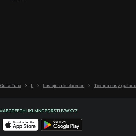
GuitarTuna
L
Los ojos de clarence
Tiempo easy guitar c
#
A
B
C
D
E
F
G
H
I
J
K
L
M
N
O
P
Q
R
S
T
U
V
W
X
Y
Z