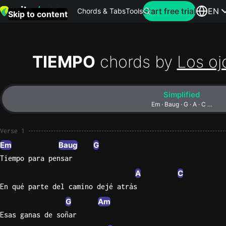
Search for artist
Start free trial
EN
Chords & Tabs
Tools
Skip to content
Top
searches
TIEMPO
chords by
Los oj
this
month
Simplified
Perfec
Em · Baug · G · A · C …
Ed
Sheera
Verse 1
Em
Baug
G
Yellow
Tiempo para pensar
Coldpla
A
C
En qué parte del camino dejé atrás
G
Am
Wonder
Esas ganas de soñar
Oasis