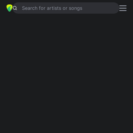
Search for artists or songs
THIS WAR TIME
chords by
The New
Regime
Simplified
D · Em · A · Asus4 · G …
Guitar
Ukulele
Piano
D
Em
A
Asus4
G
C
Intro 1
D
Em
A
Em
A
D
Em
A