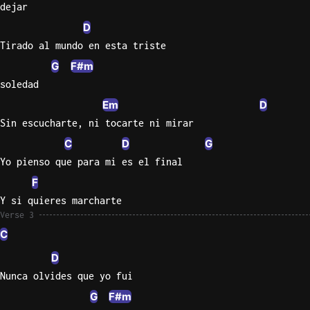
dejar
Sweet
D
Home
Tirado al mundo en esta triste
Alaba
G
F#m
Lynyrd
soledad
Skynyr
Em
D
Driver
Sin escucharte, ni tocarte ni mirar
Licens
C
D
G
Olivia
Rodrigo
Yo pienso que para mi es el final
F
All Of
Y si quieres marcharte
Me
Verse 3
John
Legend
C
D
Nunca olvides que yo fui
G
F#m