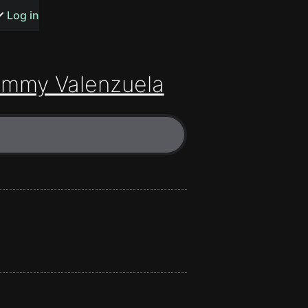
s or songs
Log in
mmy Valenzuela
t
n
y
wall