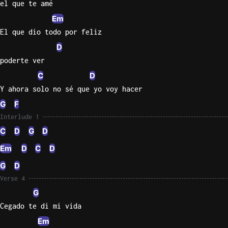
el que te amé
Em
El que dio todo por feliz
D
poderte ver
C
D
Y ahora solo no sé que yo voy hacer
G
F
Interlude 1
C
D
G
D
Em
D
C
D
G
D
Verse 4
G
Cegado te di mi vida
Em