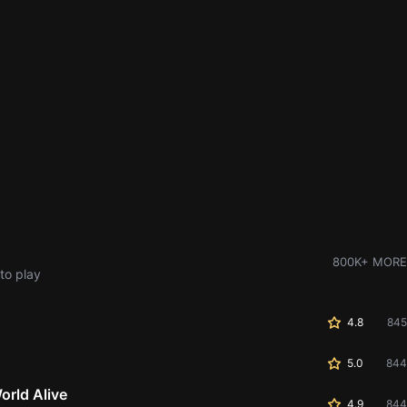
800K+ MORE
to play
4.8
845
5.0
844
World Alive
4.9
844