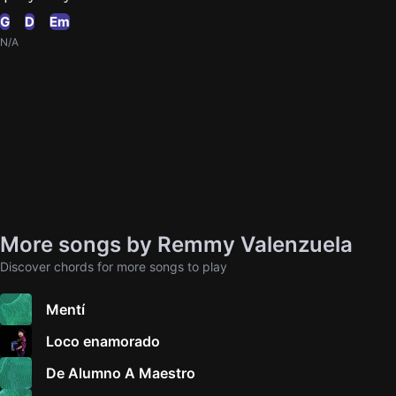
G
D
Em
N/A
More songs by Remmy Valenzuela
Discover chords for more songs to play
Mentí
Loco enamorado
De Alumno A Maestro