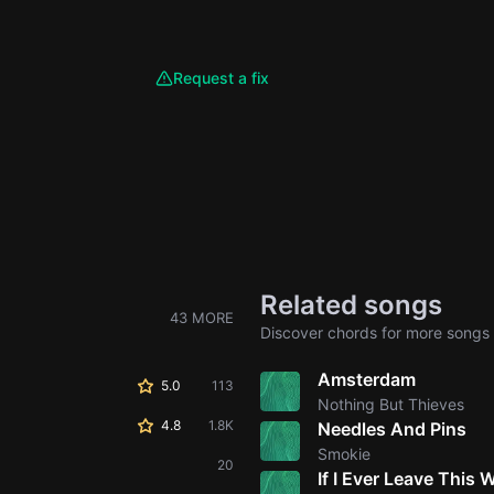
Request a fix
Related songs
43 MORE
Discover chords for more songs 
Amsterdam
5.0
113
Nothing But Thieves
4.8
1.8K
Needles And Pins
Smokie
20
If I Ever Leave This 