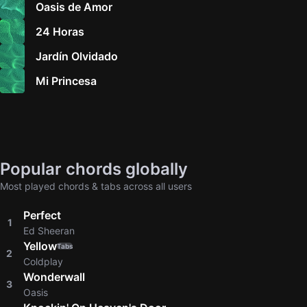
Oasis de Amor
24 Horas
Jardín Olvidado
Mi Princesa
Popular chords globally
Most played chords & tabs across all users
Perfect
1
Ed Sheeran
Yellow
Tabs
2
Coldplay
Wonderwall
3
Oasis