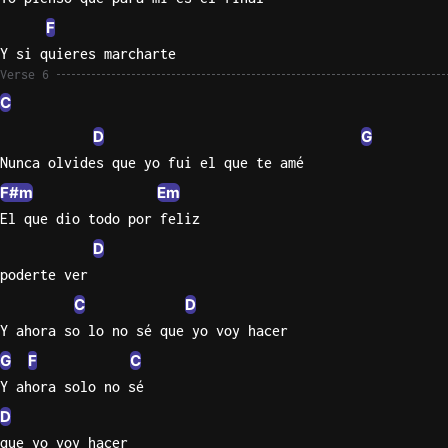
F
Y si quieres marcharte
Verse 6
C
D
G
Nunca olvides que yo fui el que te amé
F#m
Em
El que dio todo por feliz
D
poderte ver
C
D
Y ahora so lo no sé que yo voy hacer
G
F
C
Y ahora solo no sé
D
que yo voy hacer