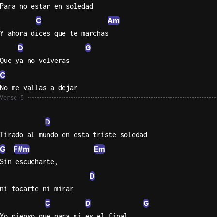
Para no estar en soledad
C
Am
Y ahora dices que te marchas
D
G
Que ya no volveras
C
No me vallas a dejar
Verse 5
D
Tirado al mundo en esta triste soledad
G
F#m
Em
Sin escucharte,
D
ni tocarte ni mirar
C
D
G
Yo pienso que para mi es el final