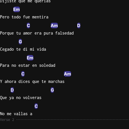
Dijiste que me querías
Em
Knocki
Pero todo fue mentira
On
Heaven
C
Am
D
Door
Porque tu amor era pura falsedad
Bob Dyl
G
Cegado te di mi vida
Let It
Be
Em
The
Para no estar en soledad
Beatles
C
Am
I'm
Y ahora dices que te marchas
Yours
D
G
Jason
Que ya no volveras
Mraz
C
Ella
No me vallas a
Junior
Verse 2
H