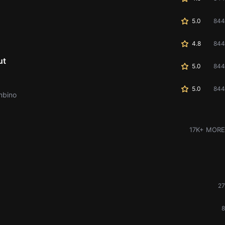
5.0
844
4.8
844
ut
5.0
844
5.0
844
mbino
17K+ MORE
27
8