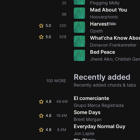
Flogging Molly
25
Mad About You
68
Hooverphonic
Harvest
Tabs
5.0
220
Opeth
5.0
308
What'cha Know Abo
Donavon Frankenreiter
Bed Peace
Jhené Aiko, Childish Ga
Recently added
100 MORE
Recently added chords & tabs
El comerciante
4.8
49.4M
Grupo Marca Registrada
Some Days
4.8
18.4M
Brent Morgan
Everyday Normal Guy
4.8
8.4M
Jon Lajoie