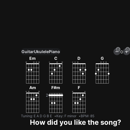
Guitar
Ukulele
Piano
0
Unlock All Tools
Em
C
D
G
100+ tunings, chord games & metronome
Get now
Am
F#m
F
Tuning
:
E A D G B E
Key
:
F minor
BPM
:
85
How did you like the song?