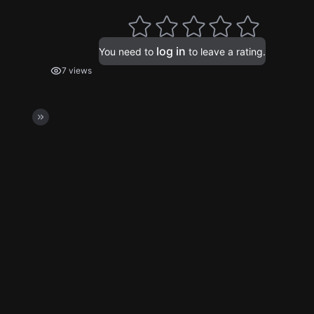
log in
You need to
to leave a rating.
7 views