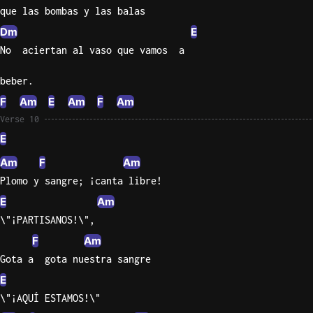
que las bombas y las balas
Dm
E
No  aciertan al vaso que vamos  a
beber.
F
Am
E
Am
F
Am
Verse 10
E
Am
F
Am
Plomo y sangre; ¡canta libre!
E
Am
\"¡PARTISANOS!\",
F
Am
Gota a  gota nuestra sangre
E
\"¡AQUÍ ESTAMOS!\"