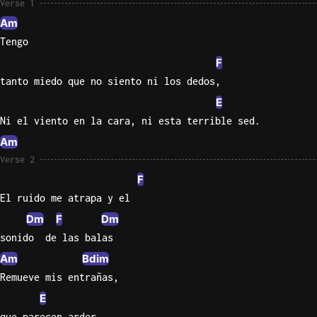
Verse 1
Am
Knocki
Tengo
On
Heaven
F
Door
tanto miedo que no siento ni los dedos,
Bob Dyl
E
Ni el viento en la cara, ni esta terrible sed.
Let It
Be
Am
The
Verse 2
Beatles
F
I'm
El ruido me atrapa y el
Yours
Dm
F
Dm
Jason
sonido  de las balas
Mraz
Am
Bdim
Ella
Remueve mis entrañas,
Junior
E
H
que parecen arder.