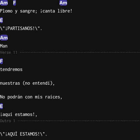
Am
F
Am
Plomo y sangre; ¡canta libre!
E
\"¡PARTISANOS!\".
Am
Man
Verse 11
F
tendremos
nuestras (no entendí),
No podrán con mis raíces,
E
¡aquí estamos!,
Outro 1
\"¡AQUÍ ESTAMOS!\".