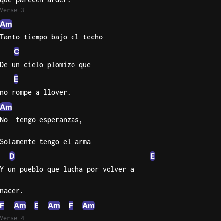
Verse 3
Sweet
Am
Home
Tanto tiempo bajo el techo
Alaba
C
Lynyrd
Skynyr
De un cielo plomizo que
E
Driver
Licens
no rompe a llover.
Olivia
Am
Rodrigo
No  tengo esperanzas,
All Of
Solamente tengo el arma
Me
D
E
John
Legend
Y un pueblo que lucha por volver a
nacer.
F
Am
E
Am
F
Am
Verse 4