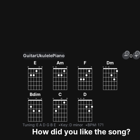
Guitar
Ukulele
Piano
0
Unlock All Tools
E
Am
F
Dm
100+ tunings, chord games & metronome
Get now
Bdim
C
D
Tuning
:
E A D G B E
Key
:
D minor
BPM
:
171
How did you like the song?