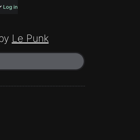
s or songs
Log in
by
Le Punk
t
n
y
wall