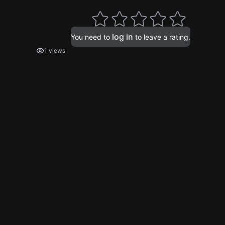
log in
You need to
to leave a rating.
1 views