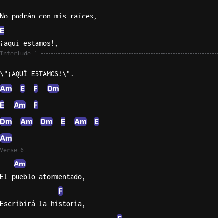
No podrán con mis raíces,
E
¡aquí estamos!,
Interlude 1
\"¡AQUÍ ESTAMOS!\".
Am
E
F
Dm
E
Am
F
Dm
Am
Dm
E
Am
E
Am
Verse 6
Am
El pueblo atormentado,
F
Escribirá la historia,