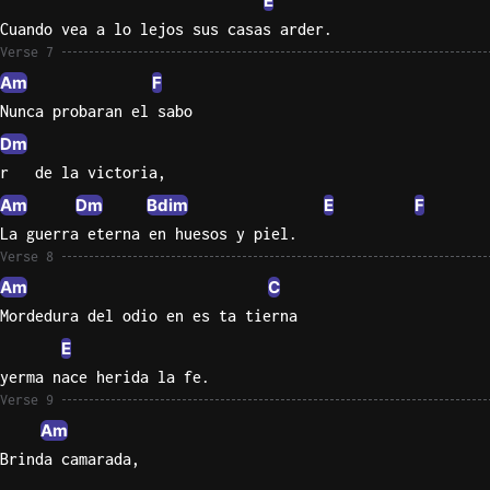
E
Cuando vea a lo lejos sus casas arder.
Verse 7
Am
F
Nunca probaran el sabo
Dm
r   de la victoria,
Am
Dm
Bdim
E
F
La guerra eterna en huesos y piel.
Verse 8
Am
C
Mordedura del odio en es ta tierna
E
yerma nace herida la fe.
Verse 9
Am
Brinda camarada,