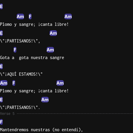
E
Am
F
Am
Plomo y sangre; ¡canta libre!
E
Am
\"¡PARTISANOS!\",
F
Am
Gota a  gota nuestra sangre
E
\"¡AQUÍ ESTAMOS!\"
Am
F
Am
Plomo y sangre; ¡canta libre!
E
Am
\"¡PARTISANOS!\".
Verse 5
F
Mantendremos nuestras (no entendí),