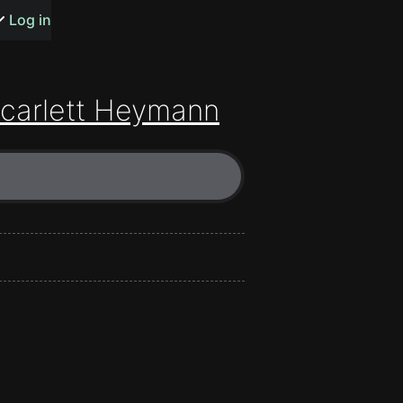
s or songs
Log in
Scarlett Heymann
t
n
y
wall