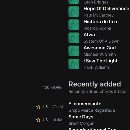
Leon Bridges
Hope Of Deliverance
Paul McCartney
Historia de taxi
Ricardo Arjona
Atwa
System Of A Down
Awesome God
Michael W. Smith
I Saw The Light
Hank Williams
Recently added
100 MORE
Recently added chords & tabs
El comerciante
4.8
49.4M
Grupo Marca Registrada
Some Days
4.8
18.4M
Brent Morgan
Everyday Normal Guy