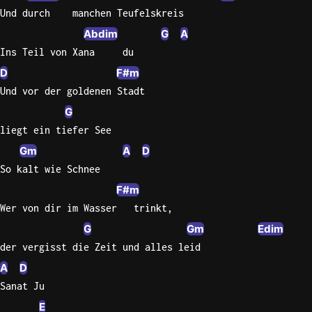
Und durch    manchen Teufelskreis
Abdim
G
A
Ins Teil von Xana     du
D
F#m
Und vor der goldenen Stadt
G
liegt ein tiefer See
Gm
A
D
So kalt wie Schnee
F#m
Wer von dir im Wasser   trinkt,
G
Gm
Edim
der vergisst die Zeit und alles leid
A
D
Sanat Ju
E