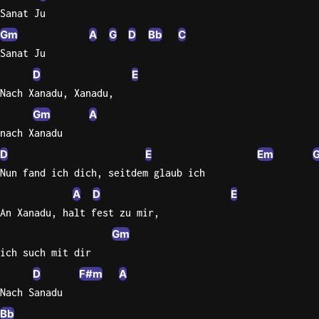
Sanat Ju
Gm
A
G
D
Bb
C
Sanat Ju
D
E
Nach Xanadu, Xanadu,
Gm
A
nach Xanadu
D
E
Em
Nun fand ich dich, seitdem glaub ich
A
D
E
An Xanadu, halt fest zu mir,
Gm
ich such mit dir
D
F#m
A
Nach Sanadu
Bb