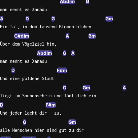
Abdim
G
man nennt es Xanadu.
Knocki
A
D
G
Gm
On
Ein Tal, in dem tausend Blumen blühen
Heaven
Door
C#dim
A
Bm
Bob Dyl
Über dem Vögelziel hin,
Abdim
G
A
Let It
Be
man nennt es Xanadu
The
D
F#m
Beatles
Und eine goldene Stadt
I'm
G
Gm
A
Yours
liegt im Sonnenschein und lädt dich ein
Jason
D
F#m
Mraz
Und jeder lacht dir   zu,
Ella
G
Gm
Junior
alle Menschen hier sind gut zu dir
H