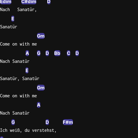
Edim
C#dim
D
Nach   Sanatür,
Sweet
Home
E
Alaba
Sanatür
Lynyrd
Gm
Skynyr
Come on with me
Driver
A
G
D
Bb
C
D
Licens
Nach Sanatür
Olivia
E
Rodrigo
Sanatür, Sanatür
All Of
Gm
Me
Come on with me
John
Legend
A
Nach Sanatür
G
D
F#m
Ich weiß, du verstehst,