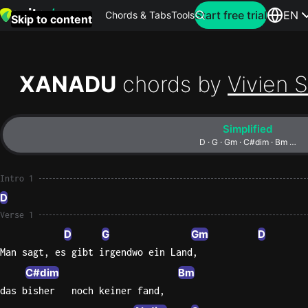
Search for artist
Start free trial
EN
Chords & Tabs
Tools
Skip to content
Top
searches
XANADU
chords by
Vivien 
this
month
Simplified
Perfec
D · G · Gm · C#dim · Bm …
Ed
Sheera
Intro 1
D
Yellow
Verse 1
Coldpla
D
G
Gm
D
Man sagt, es gibt irgendwo ein Land,
C#dim
Bm
Wonder
das bisher   noch keiner fand,
Oasis