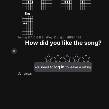
Em
Tuning
:
E A D G B E
Key
:
D major
BPM
:
128
How did you like the song?
log in
You need to
to leave a rating.
1 views