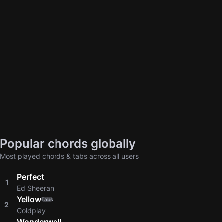
Popular chords globally
Most played chords & tabs across all users
Perfect
1
Ed Sheeran
Yellow
Tabs
2
Coldplay
Wonderwall