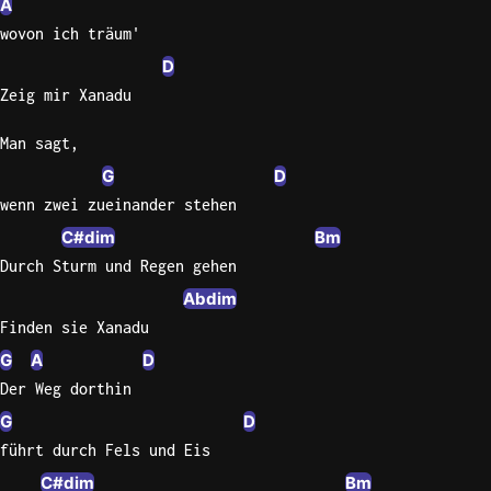
A
wovon ich träum'
D
Zeig mir Xanadu
Man sagt,
G
D
wenn zwei zueinander stehen
C#dim
Bm
Durch Sturm und Regen gehen
Abdim
Finden sie Xanadu
G
A
D
Der Weg dorthin
G
D
führt durch Fels und Eis
C#dim
Bm