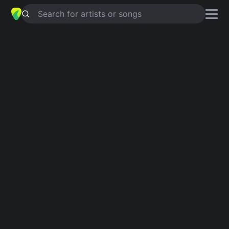
Search for artists or songs
LE CŒUR À LENVERS
chords by
Coline Rio
Simplified
Em · C · D · Bm · F
Guitar
Ukulele
Piano
Em
C
D
Bm
F
2
Verse 1
Em
C
D
Em
C
D
Une autre nuit où je ne dors pas